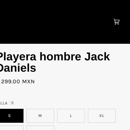
Carrit
(0)
Playera hombre Jack
Daniels
 299.00 MXN
ALLA
S
S
M
L
XL