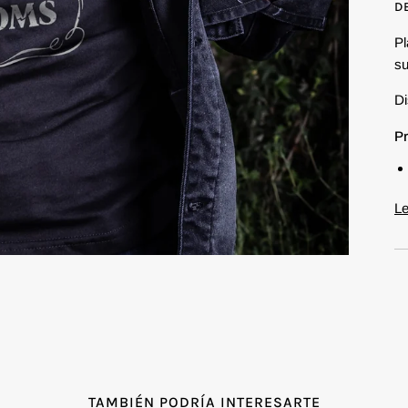
D
Pl
su
Di
Pr
L
TAMBIÉN PODRÍA INTERESARTE