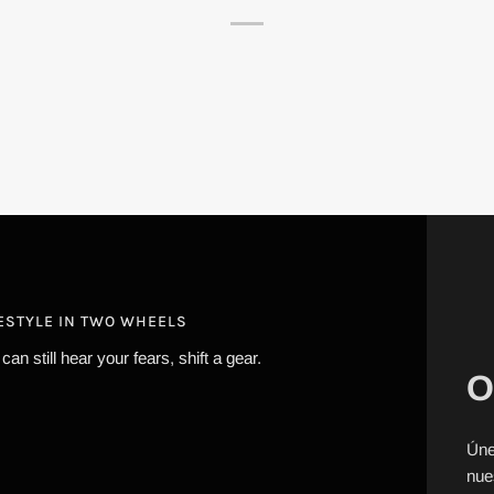
FESTYLE IN TWO WHEELS
 can still hear your fears, shift a gear.
O
Úne
nue