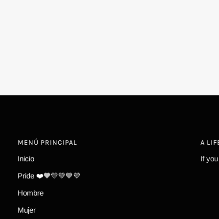
MENÚ PRINCIPAL
A LI
Inicio
If you
Pride ❤️🧡💛💚💙💜
Hombre
Mujer